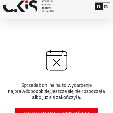
Przejdź do treści
: 0
Polski
Eng
PL
EN
Sprzedaż online na to wydarzenie
najprawdopodobniej jeszcze się nie rozpoczęła
albo już się zakończyła.