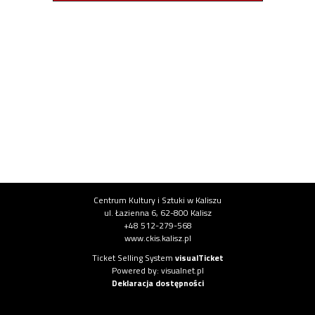
Institution information
Centrum Kultury i Sztuki w Kaliszu
ul. Łazienna 6, 62-800 Kalisz
+48 512-279-568
www.ckis.kalisz.pl
System information
Ticket Selling System
visualTicket
(opens in new tab)
Powered by: visualnet.pl
(opens in new tab)
Deklaracja dostępności