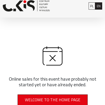
Skip to content
: 0
Polski
Eng
PL
EN
Online sales for this event have probably not
started yet or have already ended.
WELCOME TO THE HOME PAGE