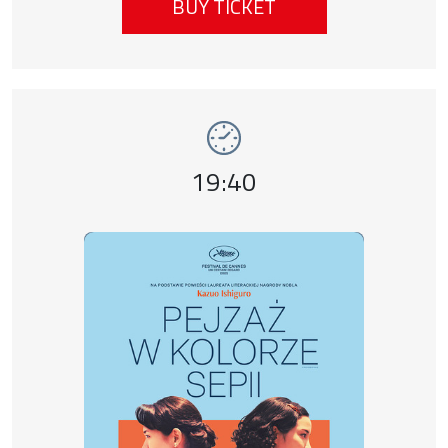
BUY TICKET
Event number 12: Pejzaż w kolorze sepii , 
Event time,
19:40