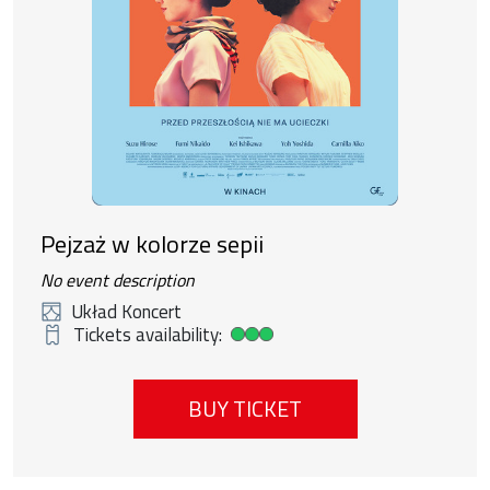
Pejzaż w kolorze sepii
No event description
Układ Koncert
Tickets availability:
High ticket availability
BUY TICKET