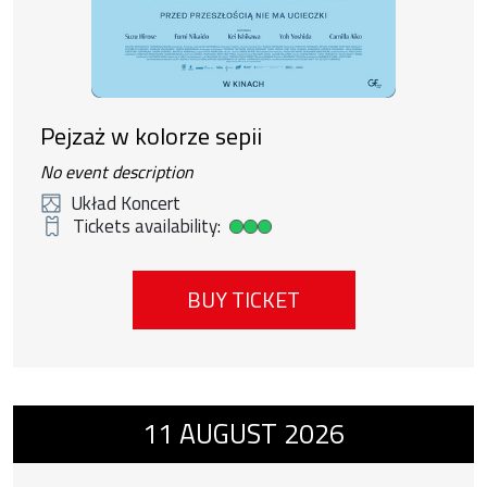
Pejzaż w kolorze sepii
No event description
Układ Koncert
Tickets availability:
High ticket availability
BUY TICKET
Event number 7: Chłopiec na krańcach świat
11
AUGUST
2026