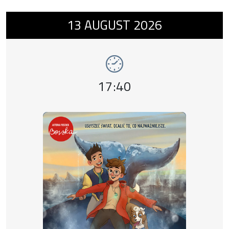
Event number 13: Chłopiec na krańcach świ
13
AUGUST
2026
Event time,
17:40