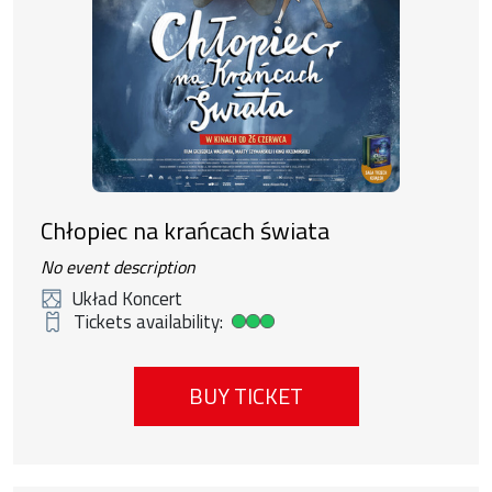
Chłopiec na krańcach świata
No event description
Układ Koncert
Tickets availability:
High ticket availability
BUY TICKET