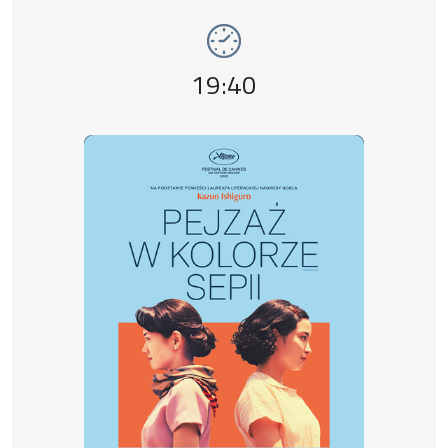
Event number 6: Pejzaż w kolorze sepii , 1
Event time,
19:40