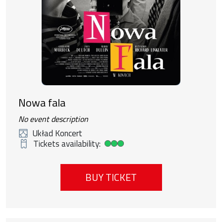
Nowa fala
No event description
Układ Koncert
Tickets availability:
High ticket availability
BUY TICKET