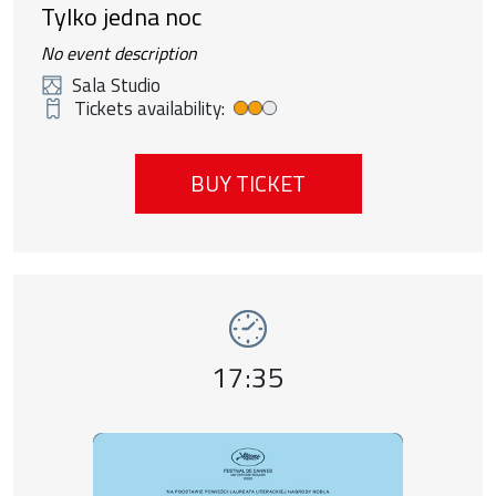
Tylko jedna noc
No event description
Sala Studio
Tickets availability:
Średnia dostępność biletów
BUY TICKET
Event number 2: Pejzaż w kolorze sepii , 9
Event time,
17:35