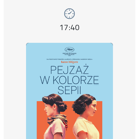
Event number 14: Pejzaż w kolorze sepii , 
Event time,
17:40