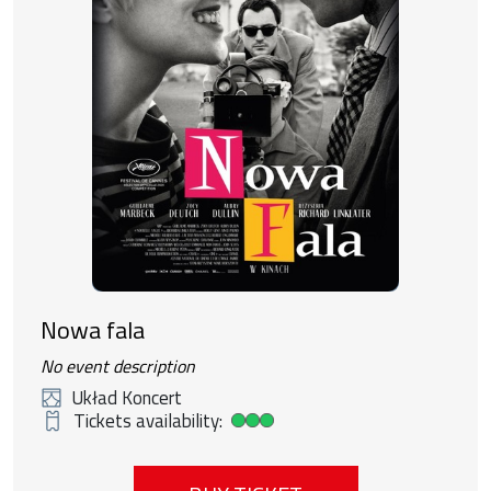
Nowa fala
No event description
Układ Koncert
Tickets availability:
High ticket availability