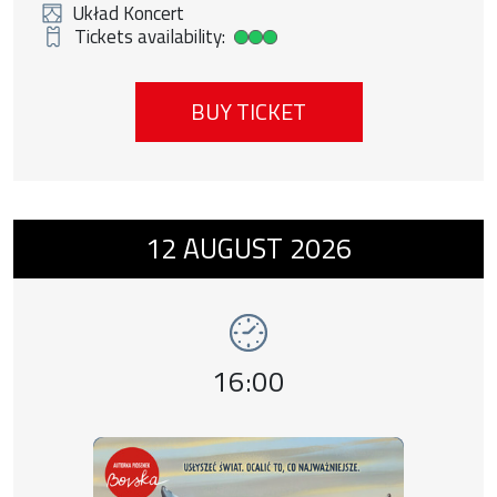
Układ Koncert
Tickets availability:
High ticket availability
BUY TICKET
Event number 10: Chłopiec na krańcach świ
12
AUGUST
2026
Event time,
16:00