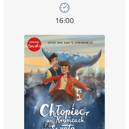
Event time,
16:00