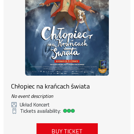
Chłopiec na krańcach świata
No event description
Układ Koncert
Tickets availability:
High ticket availability
BUY TICKET