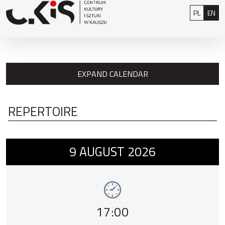
Skip to content
: 0
Polski
Eng
PL
EN
EXPAND CALENDAR
REPERTOIRE
Event number 1: Tylko jedna noc , 9 august
9
AUGUST
2026
Event time,
17:00