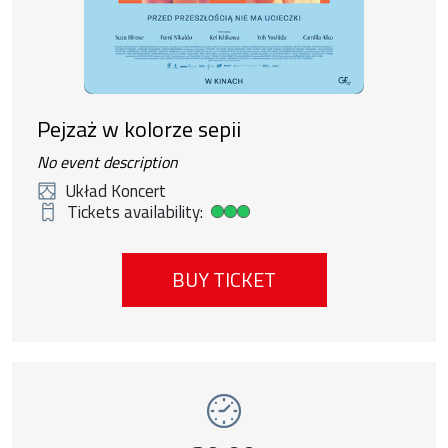
Pejzaż w kolorze sepii
No event description
Układ Koncert
Tickets availability:
High ticket availability
BUY TICKET
Event number 15: Nowa fala , 13 august 20