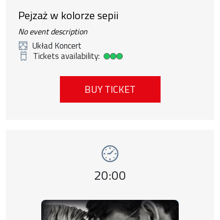
Pejzaż w kolorze sepii
No event description
Układ Koncert
Tickets availability:
High ticket availability
BUY TICKET
Event number 9: Nowa fala , 11 august 202
Event time,
20:00