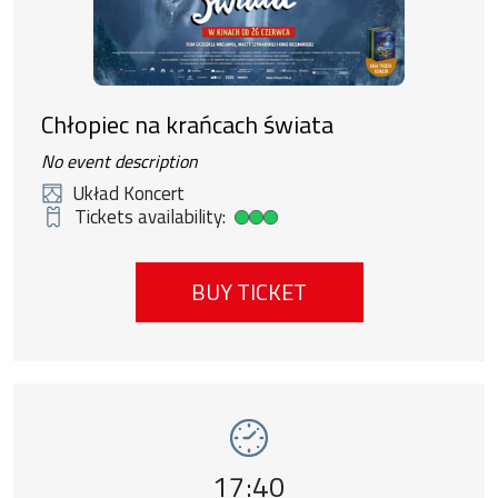
Chłopiec na krańcach świata
No event description
Układ Koncert
Tickets availability:
High ticket availability
BUY TICKET
Event number 8: Pejzaż w kolorze sepii , 1
Event time,
17:40