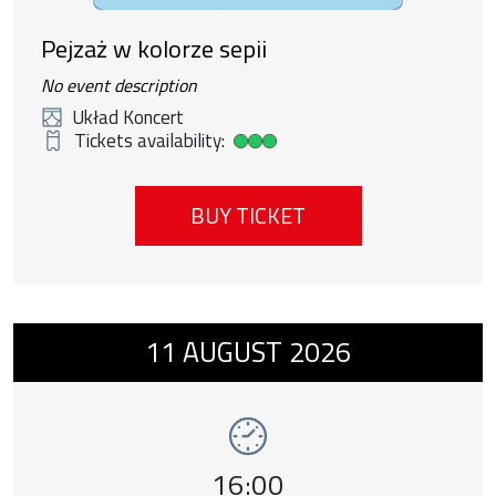
Pejzaż w kolorze sepii
No event description
Układ Koncert
Tickets availability:
High ticket availability
BUY TICKET
Event number 8: Chłopiec na krańcach świat
11
AUGUST
2026
Event time,
16:00