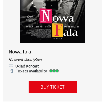
Nowa fala
No event description
Układ Koncert
Tickets availability:
High ticket availability
BUY TICKET