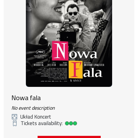
Nowa fala
No event description
Układ Koncert
Tickets availability:
High ticket availability