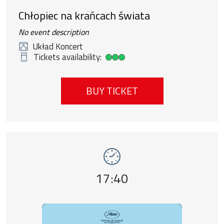
Chłopiec na krańcach świata
No event description
Układ Koncert
Tickets availability:
High ticket availability
BUY TICKET
Event number 9: Pejzaż w kolorze sepii , 1
Event time,
17:40