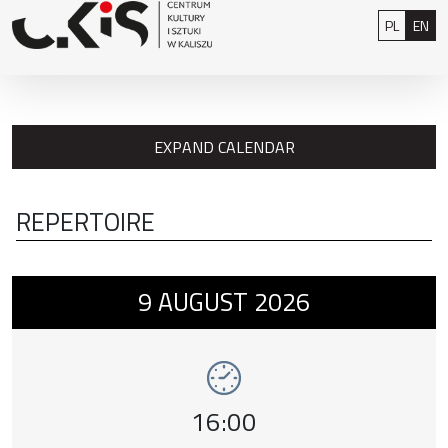
Skip to content
: 0
Polski
Eng
PL
EN
EXPAND CALENDAR
REPERTOIRE
Event number 1: Chłopiec na krańcach świat
9
AUGUST
2026
Event time,
16:00