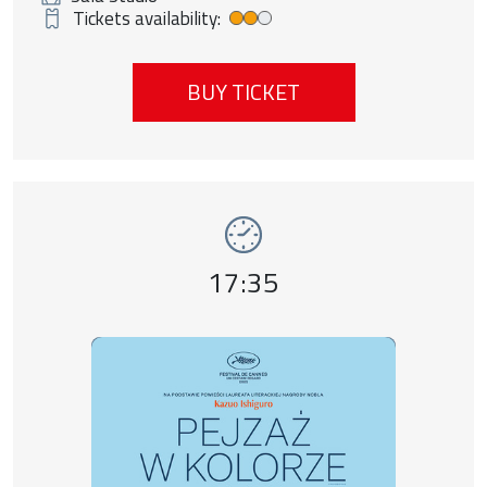
Tickets availability:
Średnia dostępność biletów
BUY TICKET
Event number 3: Pejzaż w kolorze sepii , 9
Event time,
17:35