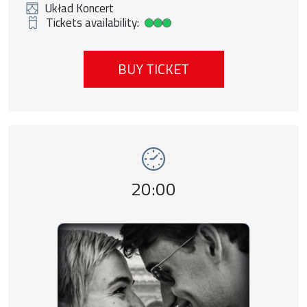
Układ Koncert
Tickets availability:
High ticket availability
BUY TICKET
Event number 10: Nowa fala , 11 august 20
Event time,
20:00