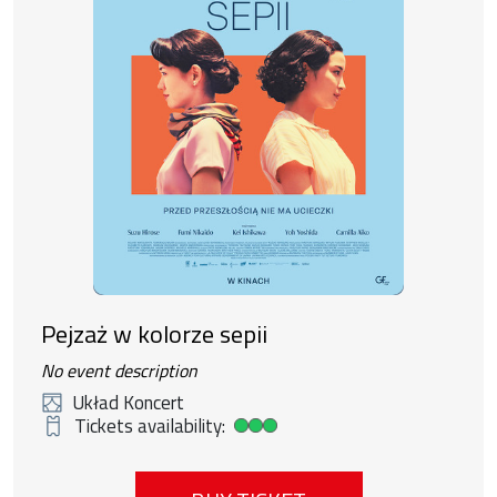
Pejzaż w kolorze sepii
No event description
Układ Koncert
Tickets availability:
High ticket availability