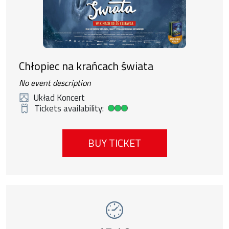
Chłopiec na krańcach świata
No event description
Układ Koncert
Tickets availability:
High ticket availability
BUY TICKET
Event number 15: Pejzaż w kolorze sepii , 