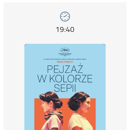
Event number 13: Pejzaż w kolorze sepii , 
Event time,
19:40