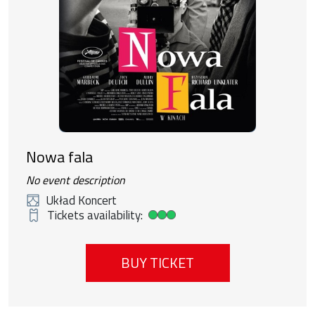
Nowa fala
No event description
Układ Koncert
Tickets availability:
High ticket availability
BUY TICKET