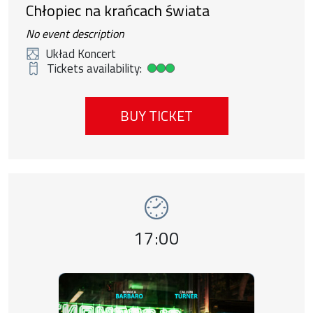
Chłopiec na krańcach świata
No event description
Układ Koncert
Tickets availability:
High ticket availability
BUY TICKET
Event number 2: Tylko jedna noc , 9 august
Event time,
17:00