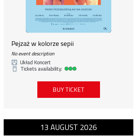
Pejzaż w kolorze sepii
No event description
Układ Koncert
Tickets availability:
High ticket availability
BUY TICKET
Event number 14: Chłopiec na krańcach świ
13
AUGUST
2026