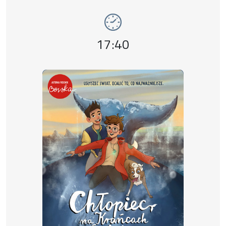
Event time,
17:40