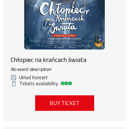
Chłopiec na krańcach świata
No event description
Układ Koncert
Tickets availability:
High ticket availability
BUY TICKET