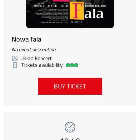
Nowa fala
No event description
Układ Koncert
Tickets availability:
High ticket availability
BUY TICKET
Event number 7: Pejzaż w kolorze sepii , 1