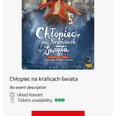
Chłopiec na krańcach świata
No event description
Układ Koncert
Tickets availability:
High ticket availability