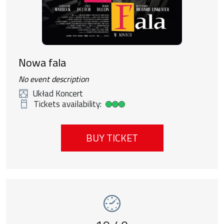
Nowa fala
No event description
Układ Koncert
Tickets availability:
High ticket availability
BUY TICKET
Event number 7: Pejzaż w kolorze sepii , 1