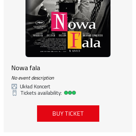
Nowa fala
No event description
Układ Koncert
Tickets availability:
High ticket availability
BUY TICKET