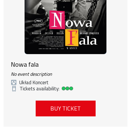
Nowa fala
No event description
Układ Koncert
Tickets availability:
High ticket availability
BUY TICKET