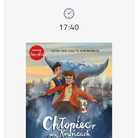
Event time,
17:40