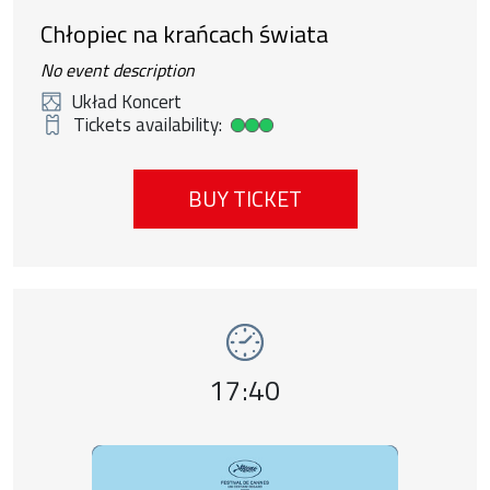
Chłopiec na krańcach świata
No event description
Układ Koncert
Tickets availability:
High ticket availability
BUY TICKET
Event number 9: Pejzaż w kolorze sepii , 1
Event time,
17:40