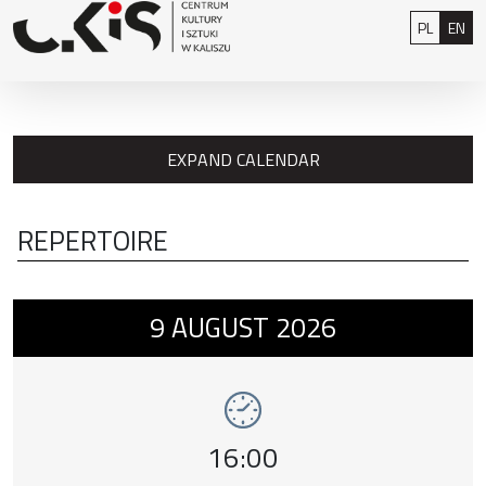
Skip to content
: 0
Polski
Eng
PL
EN
EXPAND CALENDAR
REPERTOIRE
Event number 1: Chłopiec na krańcach świat
9
AUGUST
2026
Event time,
16:00