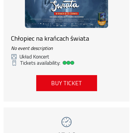
Chłopiec na krańcach świata
No event description
Układ Koncert
Tickets availability:
High ticket availability
BUY TICKET
Event number 15: Pejzaż w kolorze sepii , 