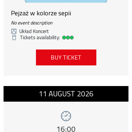
Pejzaż w kolorze sepii
No event description
Układ Koncert
Tickets availability:
High ticket availability
BUY TICKET
Event number 8: Chłopiec na krańcach świat
11
AUGUST
2026
Event time,
16:00