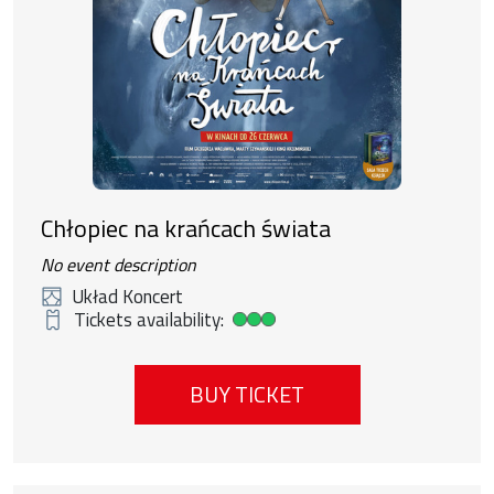
Chłopiec na krańcach świata
No event description
Układ Koncert
Tickets availability:
High ticket availability
BUY TICKET