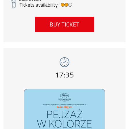
Tickets availability:
Średnia dostępność biletów
BUY TICKET
Event number 3: Pejzaż w kolorze sepii , 9
Event time,
17:35