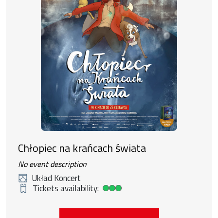
Chłopiec na krańcach świata
No event description
Układ Koncert
Tickets availability:
High ticket availability