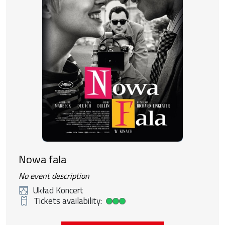
Nowa fala
No event description
Układ Koncert
Tickets availability:
High ticket availability