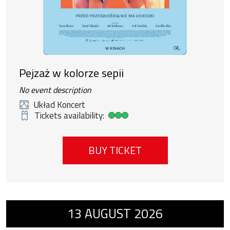
Pejzaż w kolorze sepii
No event description
Układ Koncert
Tickets availability:
High ticket availability
BUY TICKET
Event number 14: Chłopiec na krańcach świ
13
AUGUST
2026