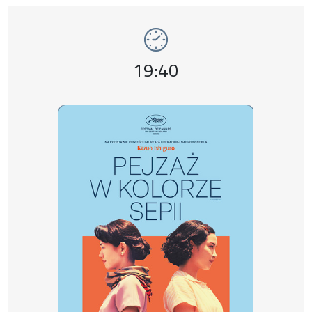
Event number 13: Pejzaż w kolorze sepii , 
Event time,
19:40