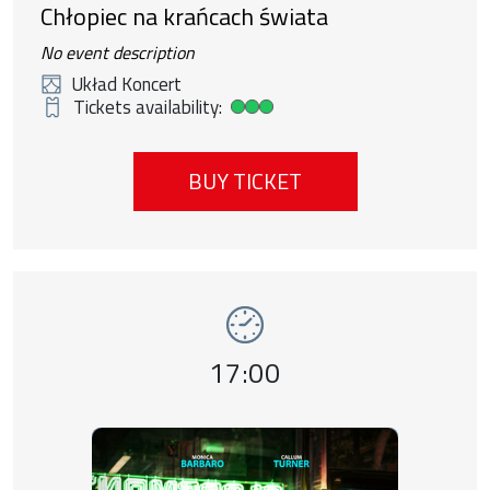
Chłopiec na krańcach świata
No event description
Układ Koncert
Tickets availability:
High ticket availability
BUY TICKET
Event number 2: Tylko jedna noc , 9 august
Event time,
17:00