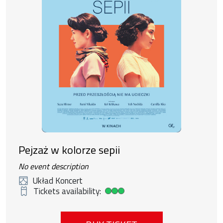
Pejzaż w kolorze sepii
No event description
Układ Koncert
Tickets availability:
High ticket availability