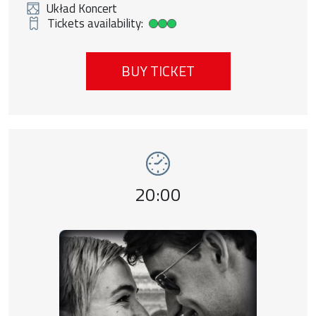
Układ Koncert
Tickets availability:
High ticket availability
BUY TICKET
Event number 10: Nowa fala , 11 august 20
Event time,
20:00